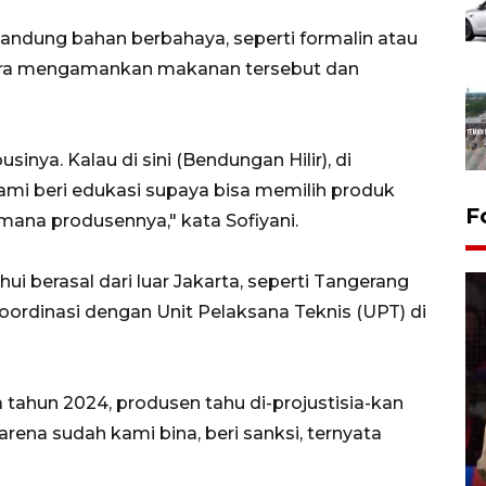
andung bahan berbahaya, seperti formalin atau
era mengamankan makanan tersebut dan
sinya. Kalau di sini (Bendungan Hilir), di
Kami beri edukasi supaya bisa memilih produk
F
i mana produsennya," kata Sofiyani.
ui berasal dari luar Jakarta, seperti Tangerang
rdinasi dengan Unit Pelaksana Teknis (UPT) di
Lebaran Betawi 2026, ajang
tahun 2024, produsen tahu di-projustisia-kan
silaturahim masyarakat dan
arena sudah kami bina, beri sanksi, ternyata
upaya pelestarian budaya di
Ibu Kota