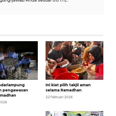
gung-jawab Anda sesuai UU ITE.
darlampung
Ini kiat pilih takjil aman
an pengawasan
selama Ramadhan
 Ramadhan
22 Februari 2026
 2026