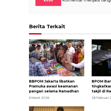
Komentar menjadi tang
Kirim
Berita Terkait
BBPOM Jakarta libatkan
BPOM Ban
Pramuka awasi keamanan
tingkatk
pangan selama Ramadhan
takjil di
6 Maret 2026
28 Februari