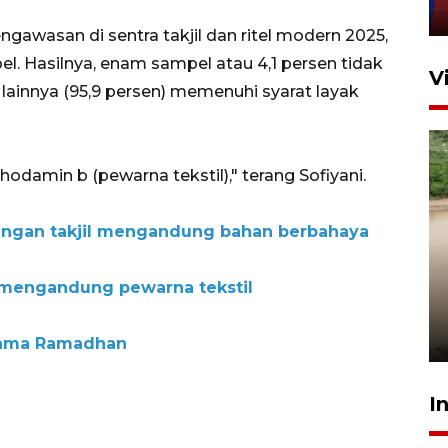
11 April 2026
ngawasan di sentra takjil dan ritel modern 2025,
 Hasilnya, enam sampel atau 4,1 persen tidak
V
lainnya (95,9 persen) memenuhi syarat layak
hodamin b (pewarna tekstil)," terang Sofiyani.
pangan takjil mengandung bahan berbahaya
Gabung Persebaya, striker
 mengandung pewarna tekstil
timnas Ramadhan Sananta
kembali asah naluri
9 Juli 2026
selama Ramadhan
I