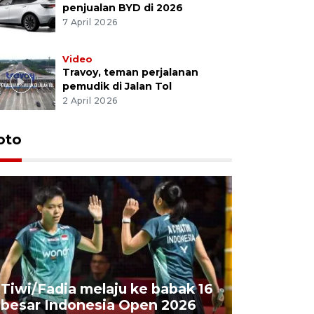
penjualan BYD di 2026
7 April 2026
Video
Travoy, teman perjalanan
pemudik di Jalan Tol
2 April 2026
oto
Penyembe
Tiwi/Fadia melaju ke babak 16
milik Pre
besar Indonesia Open 2026
Masjid Ist