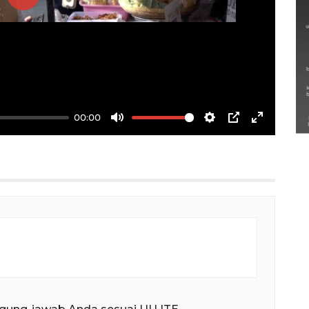
Play
Semarak Lebaran Ketupat di
berbagai daerah
00:00
28 Maret 2026
Mute
Settings
PIP
Enter
fullscree