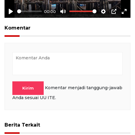
00:00
Play
Mute
Settings
PIP
Ente
full
Komentar
Komentar menjadi tanggung-jawab
Kirim
Anda sesuai UU ITE.
Berita Terkait