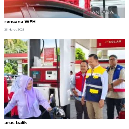
Pertamina Jatimbalinus siapkan mitigasi soal
rencana WFH
26 Maret 2026
BPH Migas jamin stok BBM nasional aman untuk
arus balik