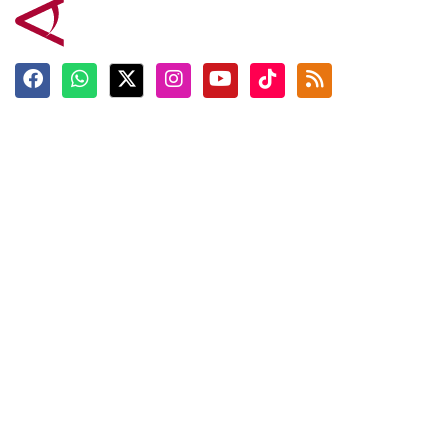
Terkini
Berita
Top News
Ngabuburit
Terpopuler
Hidangan
Foto
Info Mudik
Video
Tokoh
Infografik
Tausiyah
English
Jadwal Imsak
Karkhas
ANTARA News English