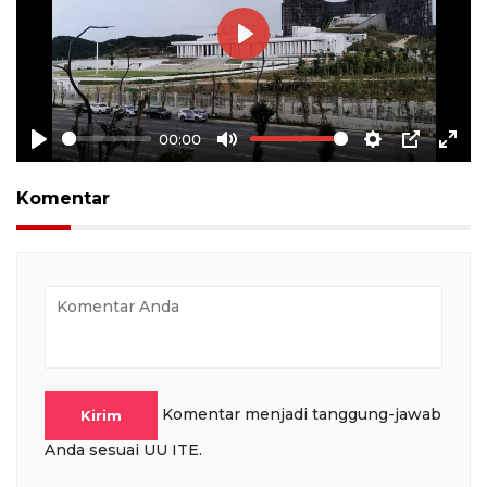
Play
00:00
Play
Mute
Settings
PIP
Ente
full
Komentar
Komentar menjadi tanggung-jawab
Kirim
Anda sesuai UU ITE.