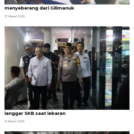
Menhub: Kendaraan penumpang prioritas
menyeberang dari Gilimanuk
17 Maret 2026
Menhub tidak akan biarkan angkutan barang
langgar SKB saat lebaran
16 Maret 2026