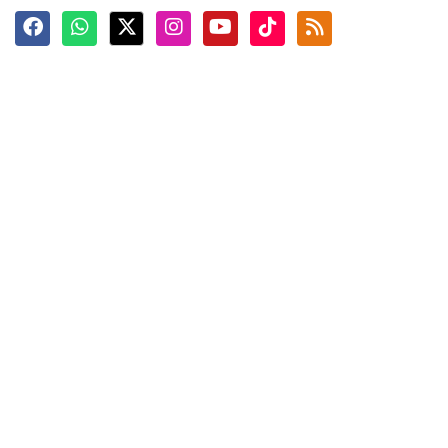
Terkini
Berita
Top News
Ngabuburit
Terpopuler
Hidangan
Foto
Info Mudik
Video
Tokoh
Infografik
Tausiyah
English
Jadwal Imsak
Karkhas
ANTARA News English
Anti Hoaks
Masuk