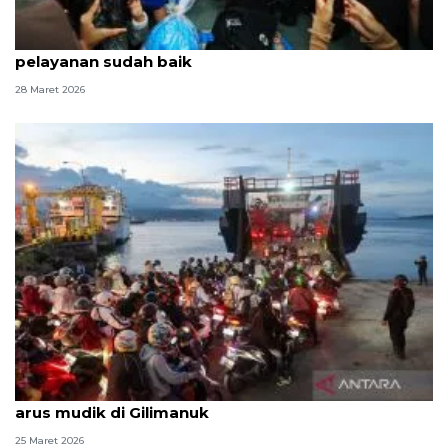
Tinjau Pelabuhan Bakauheni, Kapolri-Menhub sebut
pelayanan sudah baik
28 Maret 2026
Menteri PU dan Menhub akan bahas soal antrean
arus mudik di Gilimanuk
25 Maret 2026