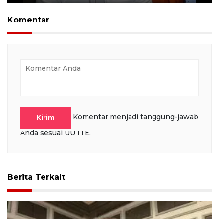
Play
Mute
Settings
PIP
Ente
full
Komentar
Komentar menjadi tanggung-jawab
Kirim
Anda sesuai UU ITE.
Berita Terkait