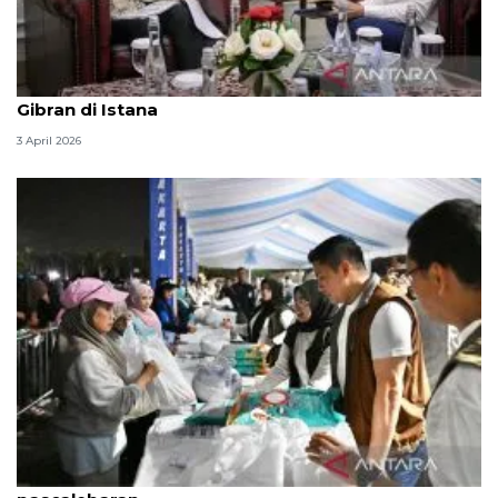
Seskab Teddy silaturahmi Idul Fitri ke Wapres
Gibran di Istana
3 April 2026
Seskab: Bazar rakyat hidupkan ekonomi UMKM