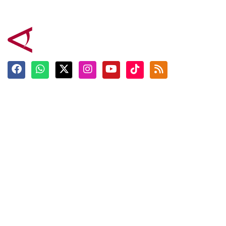
Terkini
Berita
Top News
Ngabuburit
Terpopuler
Hidangan
Foto
Info Mudik
Video
Tokoh
Infografik
Tausiyah
English