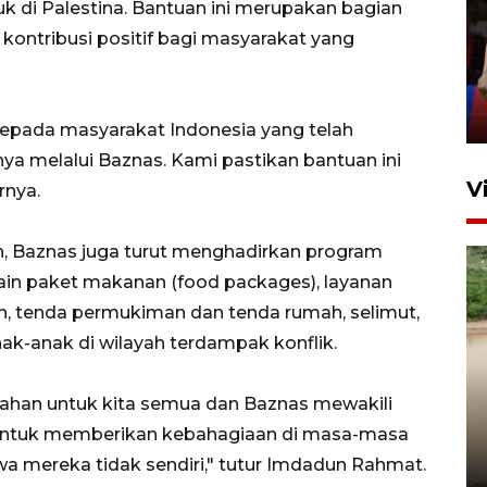
k di Palestina. Bantuan ini merupakan bagian
Lebaran Betawi 2026, ajang
kontribusi positif bagi masyarakat yang
silaturahim masyarakat dan
upaya pelestarian budaya di
Ibu Kota
11 April 2026
epada masyarakat Indonesia yang telah
 melalui Baznas. Kami pastikan bantuan ini
V
rnya.
, Baznas juga turut menghadirkan program
 lain paket makanan (food packages), layanan
an, tenda permukiman dan tenda rumah, selimut,
nak-anak di wilayah terdampak konflik.
Gabung Persebaya, striker
kahan untuk kita semua dan Baznas mewakili
timnas Ramadhan Sananta
r untuk memberikan kebahagiaan di masa-masa
kembali asah naluri
wa mereka tidak sendiri," tutur Imdadun Rahmat.
9 Juli 2026