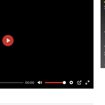
Play
Semarak Lebaran Ketupat di
berbagai daerah
28 Maret 2026
00:00
Mute
Settings
PIP
Enter
fullscree