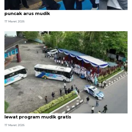
Gibran minta pemudik waspadai kondisi tubuh saat
puncak arus mudik
17 Maret 2026
PTPN IV PalmCo berangkatkan 1.160 pemudik
lewat program mudik gratis
17 Maret 2026