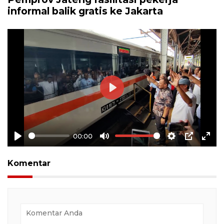
informal balik gratis ke Jakarta
Play
00:00
Play
Mute
Settings
PIP
Ente
full
Komentar