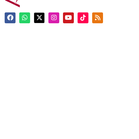
Terkini
Berita
Top News
Ngabuburit
Terpopuler
Hidangan
Foto
Info Mudik
Video
Tokoh
Infografik
Tausiyah
English
Jadwal Imsak
Karkhas
ANTARA News English