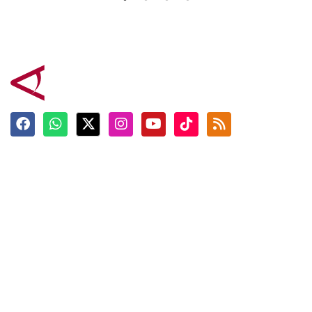
Terkini
Berita
Top News
Ngabuburit
Terpopuler
Hidangan
Foto
Info Mudik
Video
Tokoh
Infografik
Tausiyah