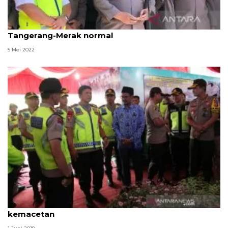
Wakapolri: Kepadatan di Tol Trans Sumatera dan
Tangerang-Merak normal
5 Mei 2022
Wakapolri: Pasar di jalur selatan Jabar jadi titik
kemacetan