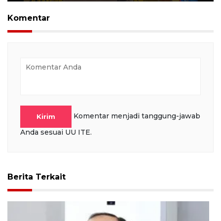
Play
Mute
Settings
PIP
Ente
full
Komentar
Komentar menjadi tanggung-jawab
Kirim
Anda sesuai UU ITE.
Berita Terkait