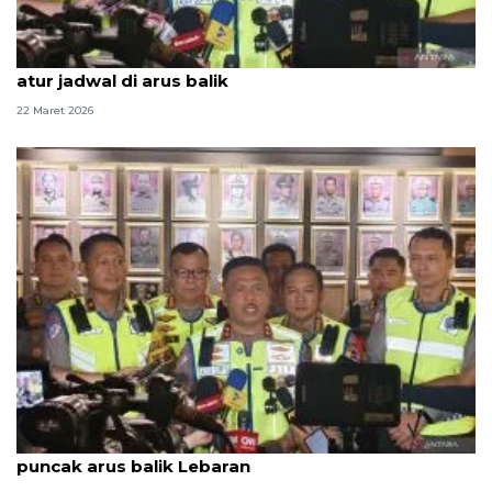
Polri sarankan pemudik manfaatkan WFA untuk
atur jadwal di arus balik
22 Maret 2026
Polri terapkan one way guna urai kepadatan
puncak arus balik Lebaran