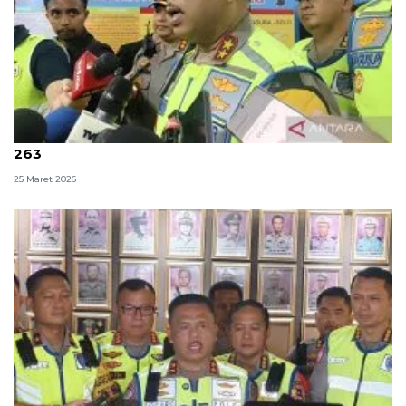
Korlantas Polri hentikan one way pada KM 414--KM
263
25 Maret 2026