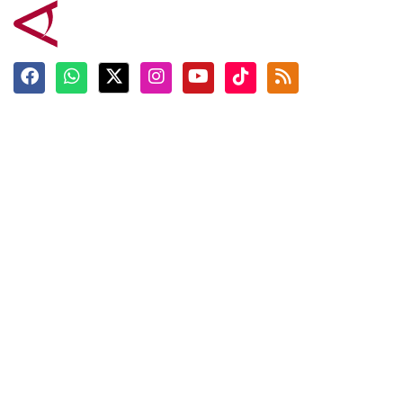
Terkini
Berita
Top News
Ngabuburit
Terpopuler
Hidangan
Foto
Info Mudik
Video
Tokoh
Infografik
Tausiyah
English
Jadwal Imsak
Karkhas
ANTARA News English