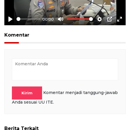
00:00
Play
Mute
Settings
PIP
Ente
full
Komentar
Komentar menjadi tanggung-jawab
Kirim
Anda sesuai UU ITE.
Berita Terkait