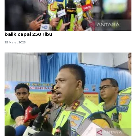
Kakorlantas: Volume kendaraan saat puncak arus
balik capai 250 ribu
25 Maret 2026
Korlantas Polri hentikan one way pada KM 414--KM