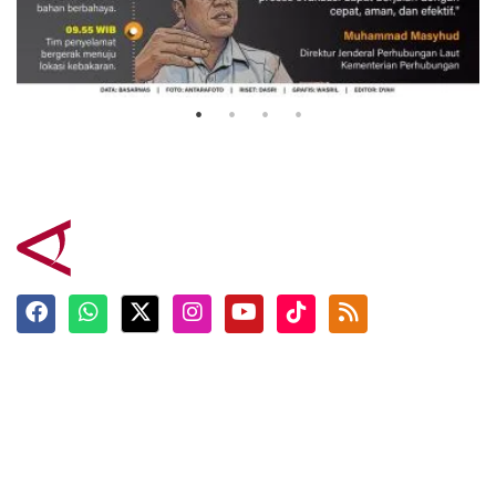
Evakuasi korban kebakaran KM
Mutiara Sentosa 2
3 Agustus 2026
Terkini
Berita
Top News
Ngabuburit
Terpopuler
Hidangan