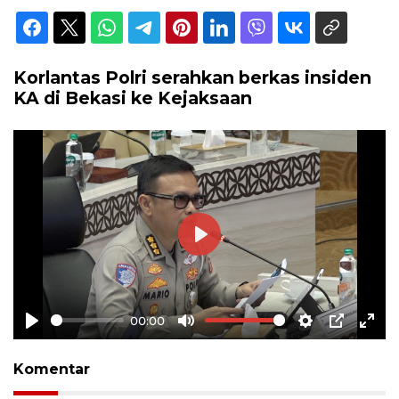
Korlantas Polri serahkan berkas insiden
KA di Bekasi ke Kejaksaan
Play
00:00
Play
Mute
Settings
PIP
Ente
full
Komentar