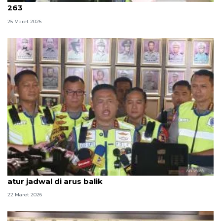
263
25 Maret 2026
Polri sarankan pemudik manfaatkan WFA untuk
atur jadwal di arus balik
22 Maret 2026