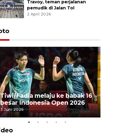
Travoy, teman perjalanan
pemudik di Jalan Tol
2 April 2026
oto
Penyembe
Tiwi/Fadia melaju ke babak 16
milik Pre
besar Indonesia Open 2026
Masjid Ist
3 Juni 2026
28 Mei 2026
ideo