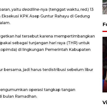
aran, yaitu
deadline
-nya (tenggat waktu, red.) 13
an Eksekusi KPK Asep Guntur Rahayu di Gedung
malam.
F
rgetkan hal tersebut karena mempertimbangkan
pakai sebagai tunjangan hari raya (THR) untuk
kopimda) di lingkungan Pemerintah Kabupaten
Lebaran Betawi 2026, ajang
silaturahim masyarakat dan
ur bersama, jadi harus terdistribusi sebelum libur
upaya pelestarian budaya di
Ibu Kota
11 April 2026
 mengumumkan operasi tangkap tangan
di bulan Ramadhan.
V