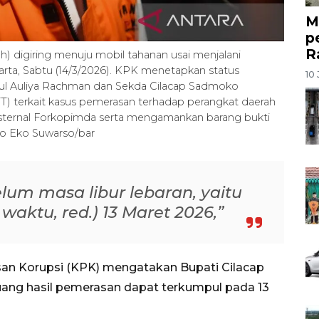
M
p
R
) digiring menuju mobil tahanan usai menjalani
rta, Sabtu (14/3/2026). KPK menetapkan status
10 
ul Auliya Rachman dan Sekda Cilacap Sadmoko
) terkait kasus pemerasan terhadap perangkat daerah
eksternal Forkopimda serta mengamankan barang bukti
to Eko Suwarso/bar
lum masa libur lebaran, yaitu
waktu, red.) 13 Maret 2026,”
an Korupsi (KPK) mengatakan Bupati Cilacap
ang hasil pemerasan dapat terkumpul pada 13