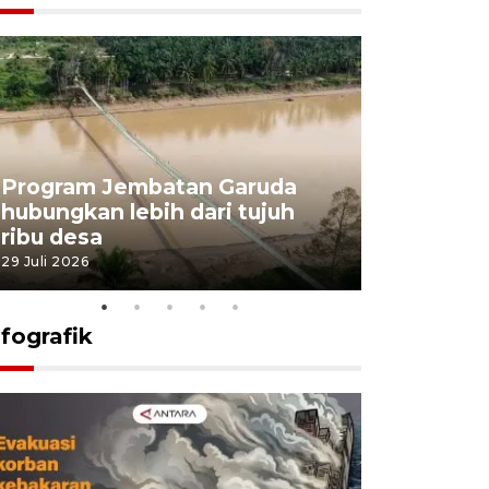
Program Jembatan Garuda
Pemerint
hubungkan lebih dari tujuh
pembangu
ribu desa
dukung k
29 Juli 2026
29 Juli 2026
nfografik