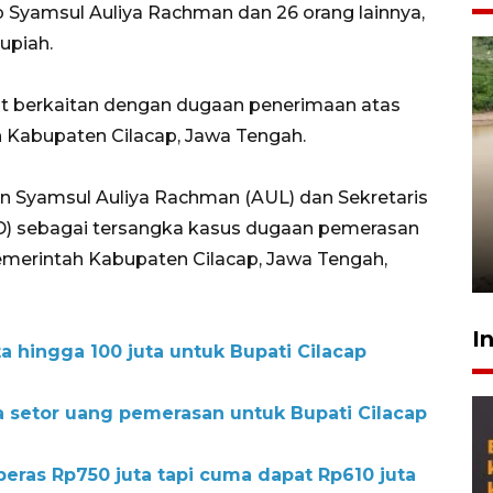
 Syamsul Auliya Rachman dan 26 orang lainnya,
upiah.
ut berkaitan dengan dugaan penerimaan atas
 Kabupaten Cilacap, Jawa Tengah.
Gabung Persebaya, striker
Syamsul Auliya Rachman (AUL) dan Sekretaris
timnas Ramadhan Sananta
) sebagai tersangka kasus dugaan pemerasan
kembali asah naluri
emerintah Kabupaten Cilacap, Jawa Tengah,
9 Juli 2026
I
ta hingga 100 juta untuk Bupati Cilacap
ja setor uang pemerasan untuk Bupati Cilacap
 peras Rp750 juta tapi cuma dapat Rp610 juta