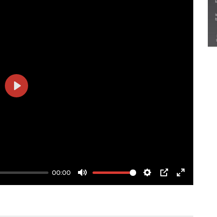
Semarak Lebaran Ketupat di
berbagai daerah
28 Maret 2026
Play
00:00
Mute
Settings
PIP
Enter
fullscree