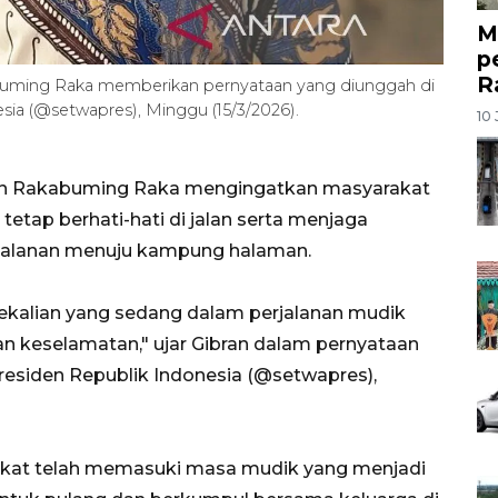
M
p
R
abuming Raka memberikan pernyataan yang diunggah di
sia (@setwapres), Minggu (15/3/2026).
10 
bran Rakabuming Raka mengingatkan masyarakat
etap berhati-hati di jalan serta menjaga
jalanan menuju kampung halaman.
sekalian yang sedang dalam perjalanan mudik
 dan keselamatan," ujar Gibran dalam pernyataan
residen Republik Indonesia (@setwapres),
kat telah memasuki masa mudik yang menjadi