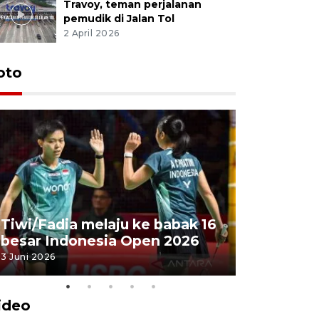
Travoy, teman perjalanan
pemudik di Jalan Tol
2 April 2026
oto
Penyembe
Tiwi/Fadia melaju ke babak 16
milik Pre
besar Indonesia Open 2026
Masjid Ist
3 Juni 2026
28 Mei 2026
ideo