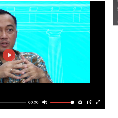
Semarak Lebaran Ketupat di
berbagai daerah
28 Maret 2026
Play
00:00
Mute
Settings
PIP
Enter
fullscree