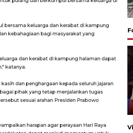
ntuk pulang dan berkumpul bersama keluarga di
 bersama keluarga dan kerabat di kampung
F
n kebahagiaan bagi masyarakat yang
uarga dan kerabat di kampung halaman dapat
" katanya.
Lebaran Betawi 2026, ajang
kasih dan penghargaan kepada seluruh jajaran
silaturahim masyarakat dan
erbagai pihak yang tetap menjalankan tugas
upaya pelestarian budaya di
Ibu Kota
tersebut sesuai arahan Presiden Prabowo
11 April 2026
yampaikan harapan agar perayaan Hari Raya
V