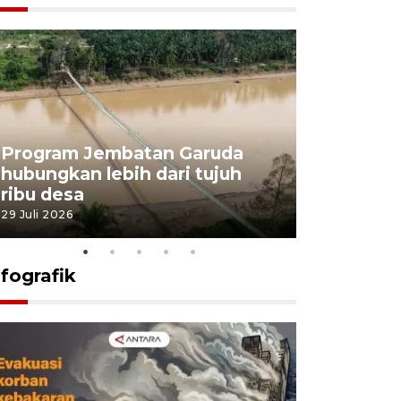
Program Jembatan Garuda
Pemerint
hubungkan lebih dari tujuh
pembangu
ribu desa
dukung k
29 Juli 2026
29 Juli 2026
nfografik