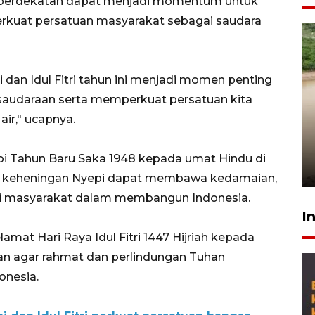
tuh berdekatan dapat menjadi momentum untuk
kuat persatuan masyarakat sebagai saudara
 dan Idul Fitri tahun ini menjadi momen penting
saudaraan serta memperkuat persatuan kita
Gabung Persebaya, striker
ir," ucapnya.
timnas Ramadhan Sananta
kembali asah naluri
i Tahun Baru Saka 1948 kepada umat Hindu di
9 Juli 2026
an keheningan Nyepi dapat membawa kedamaian,
gi masyarakat dalam membangun Indonesia.
I
amat Hari Raya Idul Fitri 1447 Hijriah kepada
pan agar rahmat dan perlindungan Tuhan
onesia.