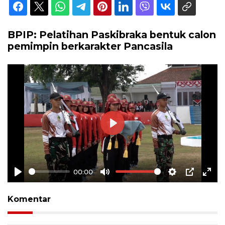
BPIP: Pelatihan Paskibraka bentuk calon
pemimpin berkarakter Pancasila
Play
00:00
Play
Mute
Settings
PIP
Ente
full
Komentar