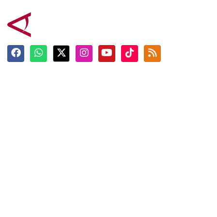
Terkini
Berita
Top News
Ngabuburit
Terpopuler
Hidangan
Foto
Info Mudik
Video
Tokoh
Infografik
Tausiyah
English
Jadwal Imsak