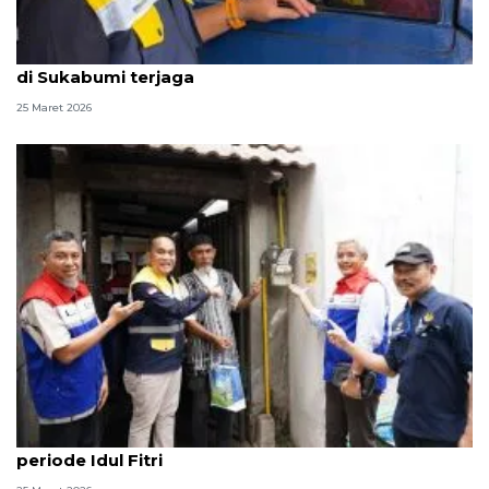
Arus balik Lebaran, BPH Migas sebut pasokan BBM
di Sukabumi terjaga
25 Maret 2026
BPH Migas: Pasokan gas bumi aman selama
periode Idul Fitri