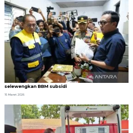
BPH Migas dan APH segel SPBU di Jember diduga
selewengkan BBM subsidi
15 Maret 2026