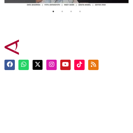
Terkini
Berita
Top News
Ngabuburit
Terpopuler
Hidangan
Foto
Info Mudik
Video
Tokoh