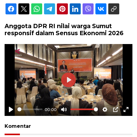
Anggota DPR RI nilai warga Sumut
responsif dalam Sensus Ekonomi 2026
Play
00:00
Play
Mute
Settings
PIP
Ente
full
Komentar