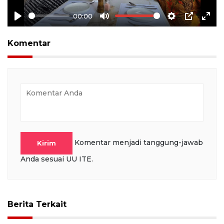
00:00
Play
Mute
Settings
PIP
Ente
full
Komentar
Komentar menjadi tanggung-jawab
Kirim
Anda sesuai UU ITE.
Berita Terkait