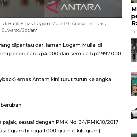
M
p
R
tam di Butik Emas Logam Mulia PT. Aneka Tambang
o Suwarso/Spt/am.
10 
ang dipantau dari laman Logam Mulia, di
alami penurunan Rp4.000 dari semula Rp2.992.000
uyback) emas Antam kini turut turun ke angka
berubah.
n pajak, sesuai dengan PMK No. 34/PMK.10/2017
i 1 gram hingga 1.000 gram (1 kilogram).