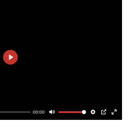
Play
00:00
Mute
Settings
PIP
Enter
fullscree