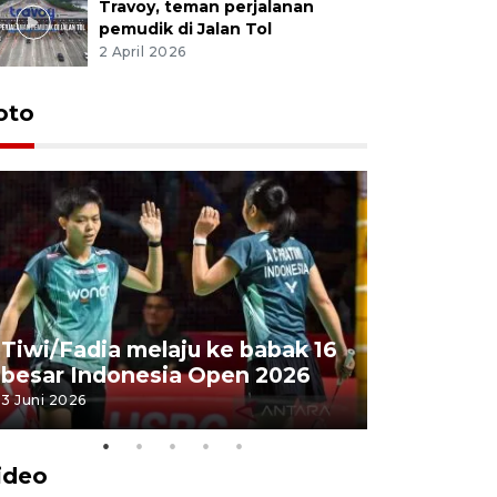
Travoy, teman perjalanan
pemudik di Jalan Tol
2 April 2026
oto
Penyembe
Tiwi/Fadia melaju ke babak 16
milik Pre
besar Indonesia Open 2026
Masjid Ist
3 Juni 2026
28 Mei 2026
ideo