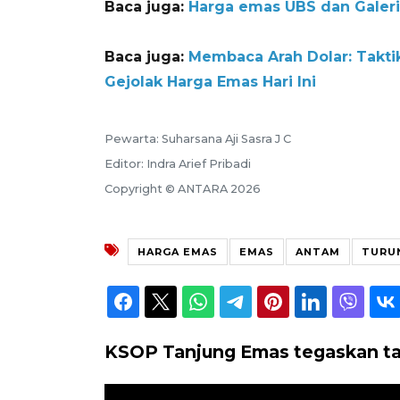
Baca juga:
Harga emas UBS dan Galer
Baca juga:
Membaca Arah Dolar: Taktik
Gejolak Harga Emas Hari Ini
Pewarta: Suharsana Aji Sasra J C
Editor: Indra Arief Pribadi
Copyright © ANTARA 2026
HARGA EMAS
EMAS
ANTAM
TURU
KSOP Tanjung Emas tegaskan tak a