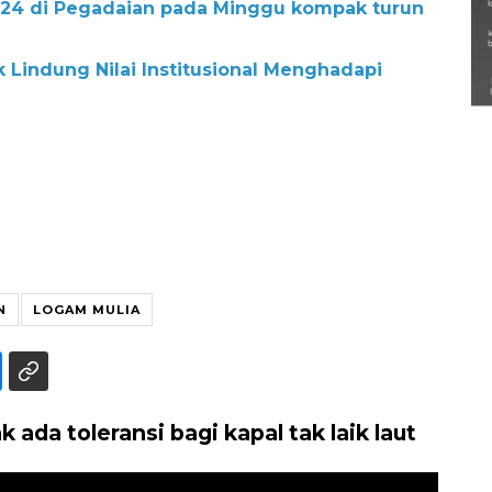
i24 di Pegadaian pada Minggu kompak turun
Semarak Lebaran Ketupat di
berbagai daerah
 Lindung Nilai Institusional Menghadapi
28 Maret 2026
N
LOGAM MULIA
da toleransi bagi kapal tak laik laut