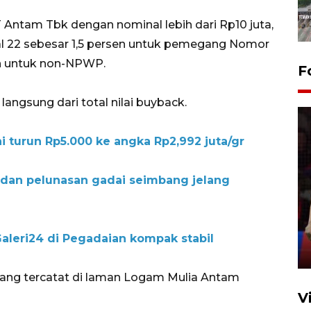
Antam Tbk dengan nominal lebih dari Rp10 juta,
al 22 sebesar 1,5 persen untuk pemegang Nomor
n untuk non-NPWP.
F
angsung dari total nilai buyback.
 turun Rp5.000 ke angka Rp2,992 juta/gr
 dan pelunasan gadai seimbang jelang
Lebaran Betawi 2026, ajang
silaturahim masyarakat dan
upaya pelestarian budaya di
Ibu Kota
aleri24 di Pegadaian kompak stabil
11 April 2026
ang tercatat di laman Logam Mulia Antam
V