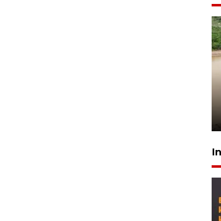
Gabung Persebaya, striker
timnas Ramadhan Sananta
kembali asah naluri
9 Juli 2026
I