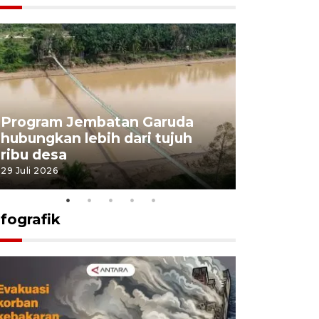
Program Jembatan Garuda
Pemerint
hubungkan lebih dari tujuh
pembangu
ribu desa
dukung k
29 Juli 2026
29 Juli 2026
nfografik