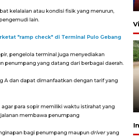
11 April 2026
at kelalaian atau kondisi fisik yang menurun,
 pengemudi lain.
V
rketat "ramp check" di Terminal Pulo Gebang
pir, pengelola terminal juga menyediakan
pun penumpang yang datang dari berbagai daerah.
ng A dan dapat dimanfaatkan dengan tarif yang
Gabung Persebaya, striker
timnas Ramadhan Sananta
kembali asah naluri
9 Juli 2026
 agar para sopir memiliki waktu istirahat yang
perjalanan membawa penumpang
I
 penginapan bagi penumpang maupun
driver
yang