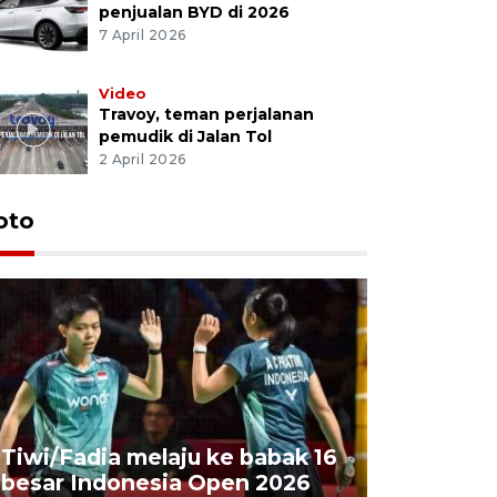
penjualan BYD di 2026
7 April 2026
Video
Travoy, teman perjalanan
pemudik di Jalan Tol
2 April 2026
oto
Penyembe
Tiwi/Fadia melaju ke babak 16
milik Pre
besar Indonesia Open 2026
Masjid Ist