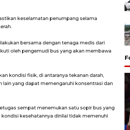
mastikan keselamatan penumpang selama
erah.
lakukan bersama dengan tenaga medis dari
 diikuti oleh pengemudi bus yang akan membawa
F
n kondisi fisik, di antaranya tekanan darah,
an lain yang dapat memengaruhi konsentrasi dan
Lebaran Betawi 2026, ajang
, petugas sempat menemukan satu sopir bus yang
silaturahim masyarakat dan
kondisi kesehatannya dinilai tidak memenuhi
upaya pelestarian budaya di
Ibu Kota