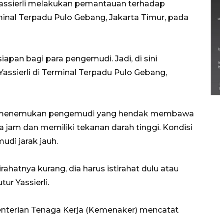
assierli melakukan pemantauan terhadap
inal Terpadu Pulo Gebang, Jakarta Timur, pada
an bagi para pengemudi. Jadi, di sini
Semarak Lebaran Ketupat di
assierli di Terminal Terpadu Pulo Gebang,
berbagai daerah
28 Maret 2026
ia menemukan pengemudi yang hendak membawa
a jam dan memiliki tekanan darah tinggi. Kondisi
udi jarak jauh.
ahatnya kurang, dia harus istirahat dulu atau
ur Yassierli.
enterian Tenaga Kerja (Kemenaker) mencatat