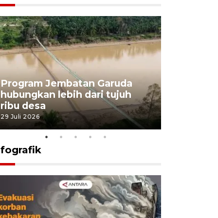
Program Jembatan Garuda
Pemerint
hubungkan lebih dari tujuh
pembangu
ribu desa
dukung k
29 Juli 2026
29 Juli 2026
nfografik