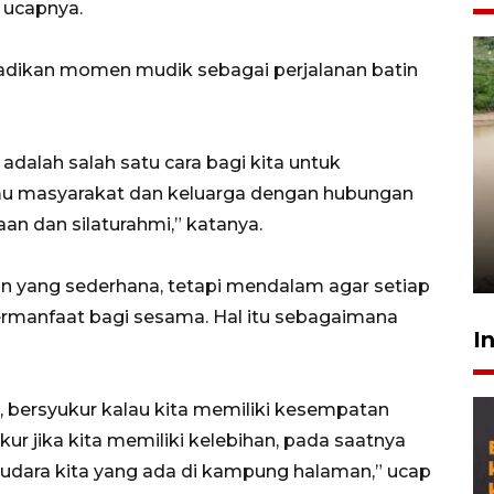
 ucapnya.
adikan momen mudik sebagai perjalanan batin
 adalah salah satu cara bagi kita untuk
Gabung Persebaya, striker
temu masyarakat dan keluarga dengan hubungan
timnas Ramadhan Sananta
an dan silaturahmi,” katanya.
kembali asah naluri
9 Juli 2026
pan yang sederhana, tetapi mendalam agar setiap
ermanfaat bagi sesama. Hal itu sebagaimana
I
n, bersyukur kalau kita memiliki kesempatan
ur jika kita memiliki kelebihan, pada saatnya
audara kita yang ada di kampung halaman,” ucap