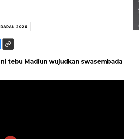
Semarak Lebaran Ketupat di
berbagai daerah
28 Maret 2026
EBARAN 2026
ani tebu Madiun wujudkan swasembada