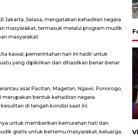
di Jakarta, Selasa, mengatakan kehadiran negara
an masyarakat, termasuk melalui program mudik
F
an masyarakat.
ita kawal, pemerintahan hari ini hadir untuk
atu yang dipikirkan dan dihasilkan benar-benar
Lebaran Betawi 2026, ajang
0 perantau asal Pacitan, Magetan, Ngawi, Ponorogo,
silaturahim masyarakat dan
upaya pelestarian budaya di
ni merupakan bentuk kehadiran negara
Ibu Kota
sulitan di tengah kondisi saat ini.
11 April 2026
nnya untuk memberikan kemurahan hati dan
V
udik gratis untuk bertemu masyarakat, keluarga,