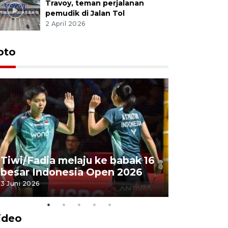
Travoy, teman perjalanan
pemudik di Jalan Tol
2 April 2026
oto
Penyembe
Tiwi/Fadia melaju ke babak 16
milik Pre
besar Indonesia Open 2026
Masjid Ist
3 Juni 2026
28 Mei 2026
ideo