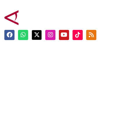
Terkini
Berita
Top News
Ngabuburit
Terpopuler
Hidangan
Foto
Info Mudik
Video
Tokoh
Infografik
Tausiyah
English
Jadwal Imsak