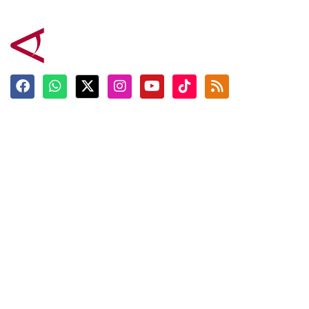
Terkini
Berita
Top News
Ngabuburit
Terpopuler
Hidangan
Foto
Info Mudik
Video
Tokoh
Infografik
Tausiyah
English
Jadwal Imsak