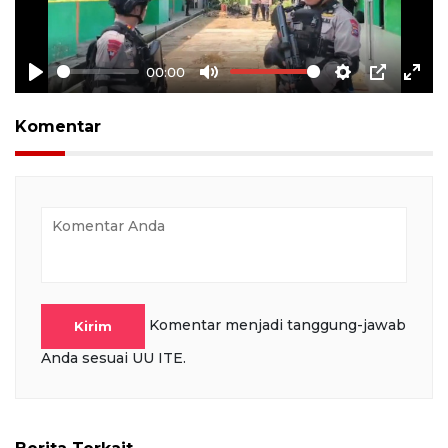
00:00
Play
Mute
Settings
PIP
Ente
full
Komentar
Komentar menjadi tanggung-jawab
Kirim
Anda sesuai UU ITE.