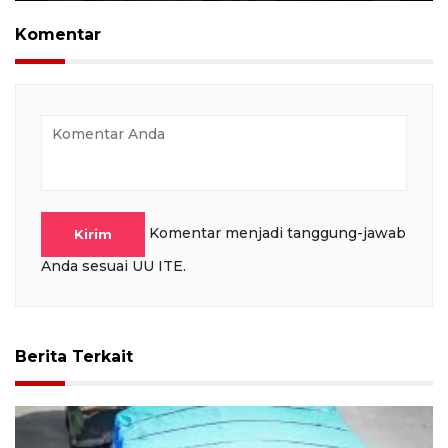
Play
Mute
Settings
PIP
Ente
full
Komentar
Komentar menjadi tanggung-jawab
Kirim
Anda sesuai UU ITE.
Berita Terkait