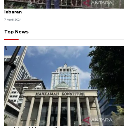
Bunga bangkai raksasa mekar sempurna saat libur
lebaran
7 April 2024
Top News
MK uji materi UU Peradilan Agama perihal isbat