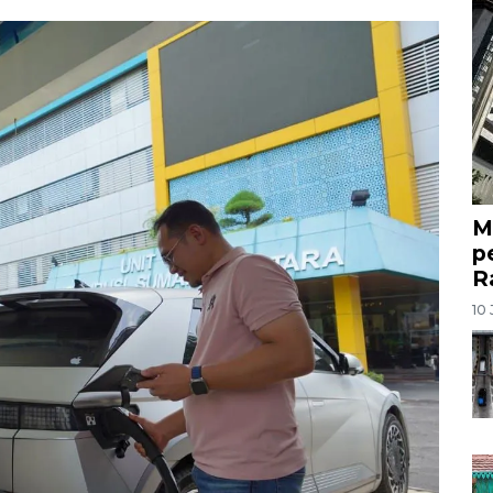
M
p
R
10 