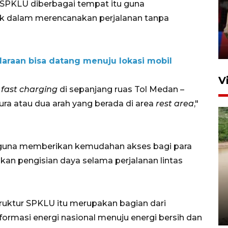
a SPKLU diberbagai tempat itu guna
silaturahim masyarakat dan
k dalam merencanakan perjalanan tanpa
upaya pelestarian budaya di
Ibu Kota
11 April 2026
daraan bisa datang menuju lokasi mobil
V
U
fast charging
di sepanjang ruas Tol Medan –
ura atau dua arah yang berada di area
rest area
,"
an guna memberikan kemudahan akses bagi para
kan pengisian daya selama perjalanan lintas
Gabung Persebaya, striker
timnas Ramadhan Sananta
kembali asah naluri
ruktur SPKLU itu merupakan bagian dari
9 Juli 2026
masi energi nasional menuju energi bersih dan