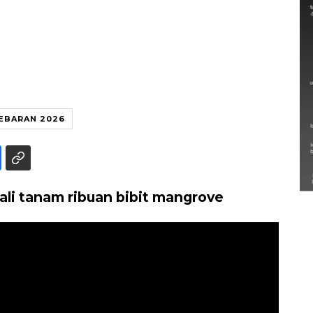
EBARAN 2026
Semarak Lebaran Ketupat di
berbagai daerah
28 Maret 2026
li tanam ribuan bibit mangrove