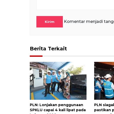
Komentar menjadi tang
Kirim
Berita Terkait
PLN: Lonjakan penggunaan
PLN siaga
SPKLU capai 4 kali lipat pada
pastikan p