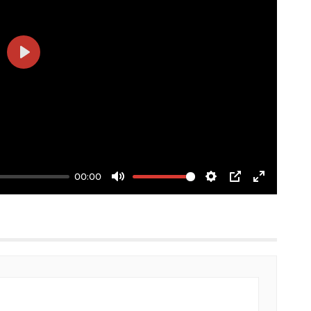
Play
00:00
Mute
Settings
PIP
Enter
fullscree