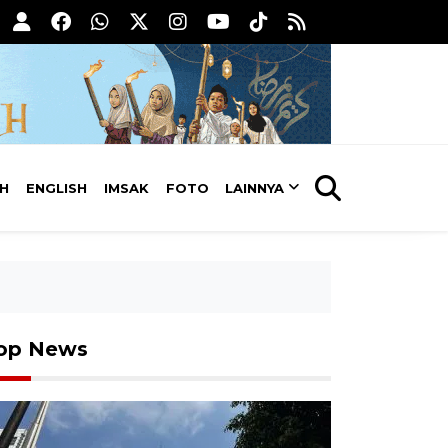
AH
ENGLISH
IMSAK
FOTO
LAINNYA
op News