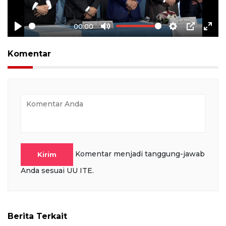
00:00
Play
Mute
Settings
PIP
Ente
full
Komentar
Komentar menjadi tanggung-jawab
Kirim
Anda sesuai UU ITE.
Berita Terkait