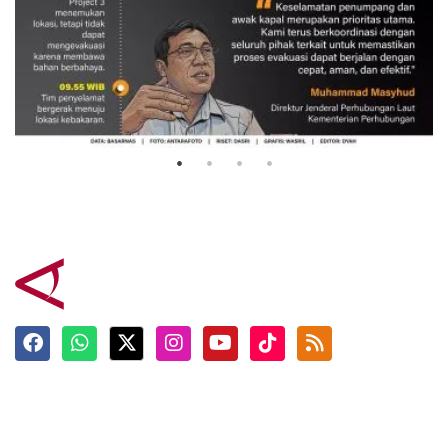
Evakuasi korban kebakaran KM
Mutiara Sentosa 2
3 Agustus 2026
Terkini
Berita
Top News
Ngabuburit