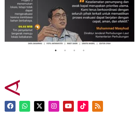
Evakuasi korban kebakaran KM
Mutiara Sentosa 2
3 Agustus 2026
Terkini
Berita
Top News
Ngabuburit