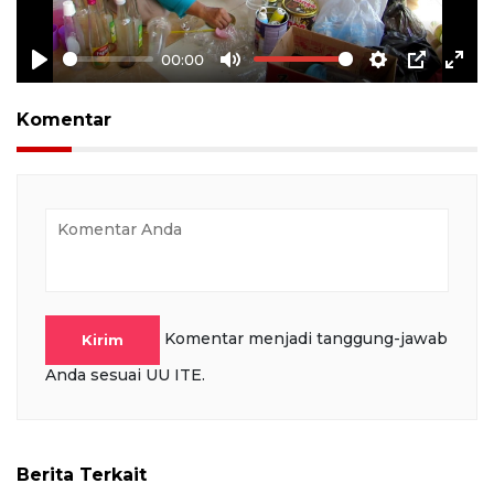
00:00
Play
Mute
Settings
PIP
Ente
full
Komentar
Komentar menjadi tanggung-jawab
Kirim
Anda sesuai UU ITE.
Berita Terkait