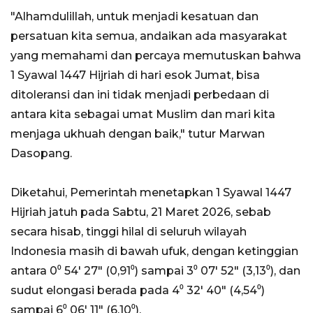
"Alhamdulillah, untuk menjadi kesatuan dan
persatuan kita semua, andaikan ada masyarakat
yang memahami dan percaya memutuskan bahwa
1 Syawal 1447 Hijriah di hari esok Jumat, bisa
ditoleransi dan ini tidak menjadi perbedaan di
antara kita sebagai umat Muslim dan mari kita
menjaga ukhuah dengan baik," tutur Marwan
Dasopang.
Diketahui, Pemerintah menetapkan 1 Syawal 1447
Hijriah jatuh pada Sabtu, 21 Maret 2026, sebab
secara hisab, tinggi hilal di seluruh wilayah
Indonesia masih di bawah ufuk, dengan ketinggian
antara 0⁰ 54' 27" (0,91⁰) sampai 3⁰ 07' 52" (3,13⁰), dan
sudut elongasi berada pada 4⁰ 32' 40" (4,54⁰)
sampai 6⁰ 06' 11" (6,10⁰).