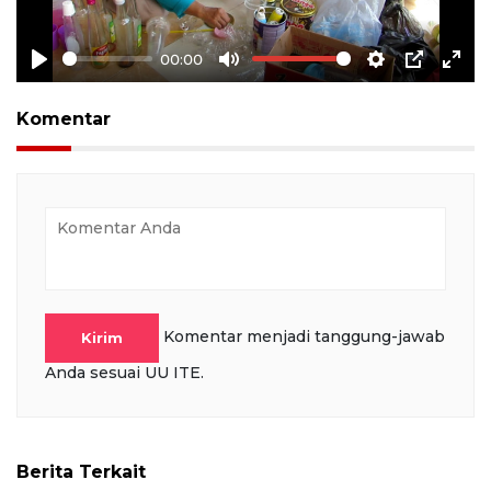
00:00
Play
Mute
Settings
PIP
Ente
full
Komentar
Komentar menjadi tanggung-jawab
Kirim
Anda sesuai UU ITE.
Berita Terkait