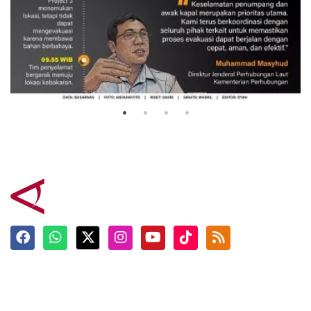
Evakuasi korban kebakaran KM
Mutiara Sentosa 2
3 Agustus 2026
Terkini
Berita
Top News
Ngabuburit