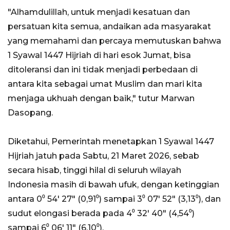
"Alhamdulillah, untuk menjadi kesatuan dan
persatuan kita semua, andaikan ada masyarakat
yang memahami dan percaya memutuskan bahwa
1 Syawal 1447 Hijriah di hari esok Jumat, bisa
ditoleransi dan ini tidak menjadi perbedaan di
antara kita sebagai umat Muslim dan mari kita
menjaga ukhuah dengan baik," tutur Marwan
Dasopang.
Diketahui, Pemerintah menetapkan 1 Syawal 1447
Hijriah jatuh pada Sabtu, 21 Maret 2026, sebab
secara hisab, tinggi hilal di seluruh wilayah
Indonesia masih di bawah ufuk, dengan ketinggian
antara 0⁰ 54' 27" (0,91⁰) sampai 3⁰ 07' 52" (3,13⁰), dan
sudut elongasi berada pada 4⁰ 32' 40" (4,54⁰)
sampai 6⁰ 06' 11" (6,10⁰).