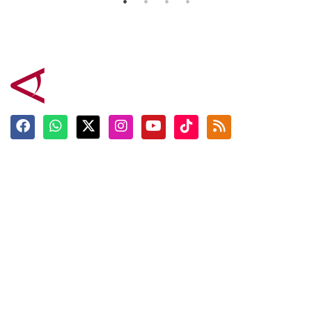
Terkini
Berita
Top News
Ngabuburit
Terpopuler
Hidangan
Foto
Info Mudik
Video
Tokoh
Infografik
Tausiyah