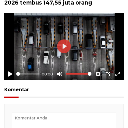
2026 tembus 147,55 juta orang
Play
00:00
Play
Mute
Settings
PIP
Ente
full
Komentar