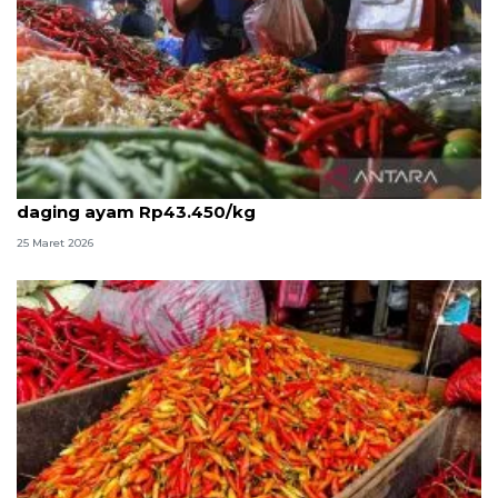
PIHPS: Harga cabai rawit merah Rp104.050/kg,
daging ayam Rp43.450/kg
25 Maret 2026