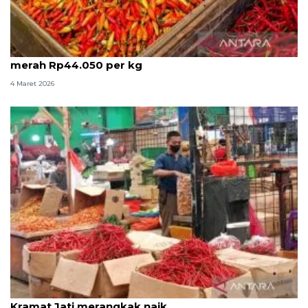
Rabu pagi cabai rawit Rp74.750 per kg, bawang
merah Rp44.050 per kg
4 Maret 2026
Harga cabai dan bawang merah di Pasar Induk
Kramat Jati merangkak naik