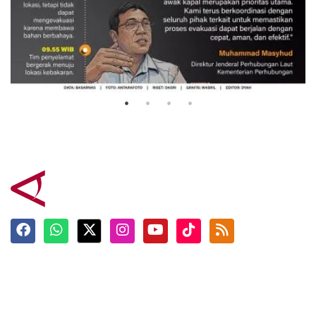
Evakuasi korban kebakaran KM
Mutiara Sentosa 2
3 Agustus 2026
Terkini
Berita
Top News
Ngabuburit