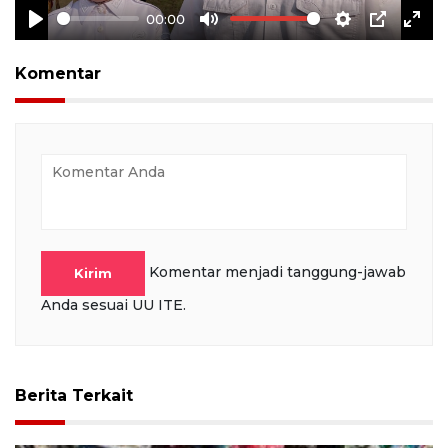
00:00
Play
Mute
Settings
PIP
Ente
full
Komentar
Komentar menjadi tanggung-jawab
Kirim
Anda sesuai UU ITE.
Berita Terkait