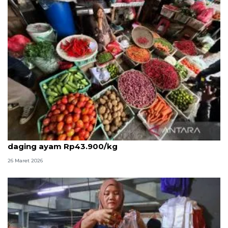
PIHPS: Harga cabai rawit merah Rp91.700/kg,
daging ayam Rp43.900/kg
26 Maret 2026