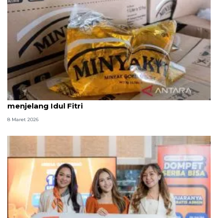
PTPN PalmCo jaga harga Minyakita sesuai HET
menjelang Idul Fitri
8 Maret 2026