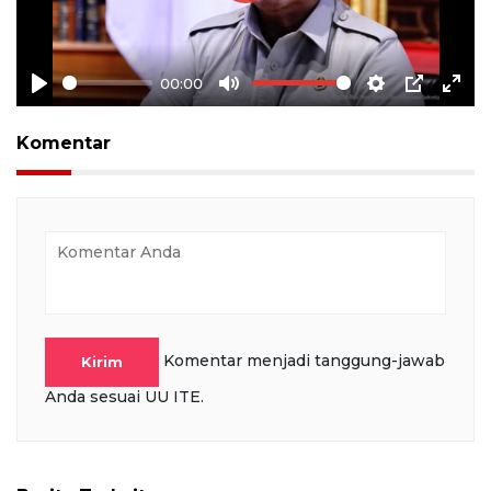
Play
00:00
Play
Mute
Settings
PIP
Ente
full
Komentar
Komentar menjadi tanggung-jawab
Kirim
Anda sesuai UU ITE.