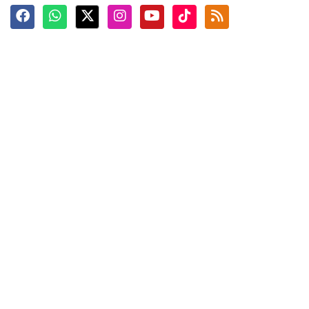
Terkini
Berita
Top News
Ngabuburit
Terpopuler
Hidangan
Foto
Info Mudik
Video
Tokoh
Infografik
Tausiyah
English
Jadwal Imsak
Karkhas
ANTARA News English
Anti Hoaks
Masuk