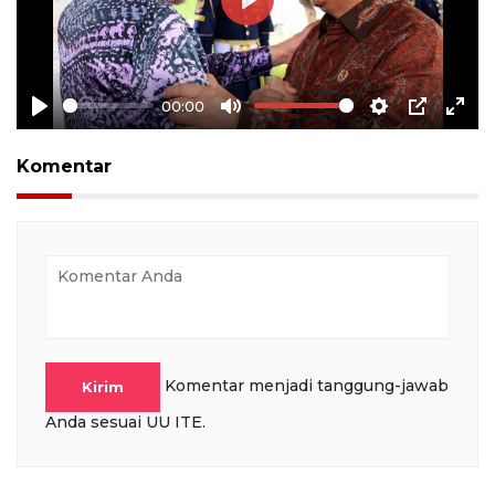
Play
00:00
Play
Mute
Settings
PIP
Ente
full
Komentar
Komentar menjadi tanggung-jawab
Kirim
Anda sesuai UU ITE.