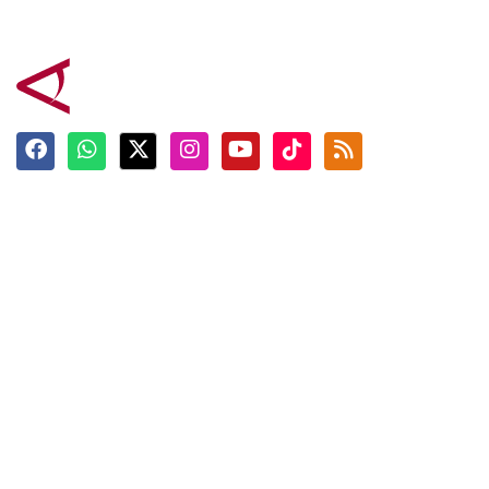
Terkini
Berita
Top News
Ngabuburit
Terpopuler
Hidangan
Foto
Info Mudik
Video
Tokoh
Infografik
Tausiyah
English