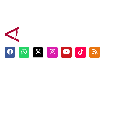
Terkini
Berita
Top News
Ngabuburit
Terpopuler
Hidangan
Foto
Info Mudik
Video
Tokoh
Infografik
Tausiyah