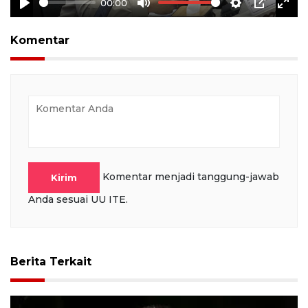
00:00
Play
Mute
Settings
PIP
Ente
full
Komentar
Komentar menjadi tanggung-jawab
Kirim
Anda sesuai UU ITE.
Berita Terkait