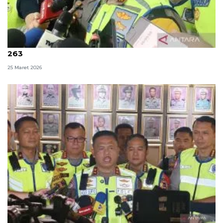
Korlantas Polri hentikan one way pada KM 414--KM
263
25 Maret 2026
Polri sarankan pemudik manfaatkan WFA untuk