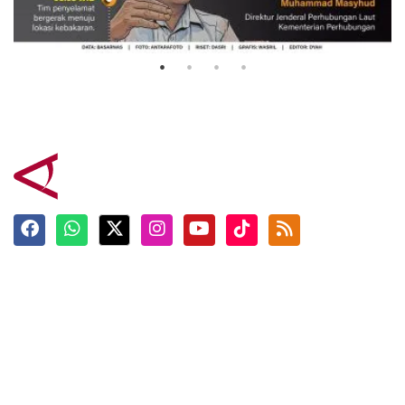
Mutiara Sentosa 2
3 Agustus 2026
Terkini
Berita
Top News
Ngabuburit
Terpopuler
Hidangan
Foto
Info Mudik