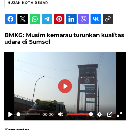
HUJAN KOTA BESAR
BMKG: Musim kemarau turunkan kualitas
udara di Sumsel
Play
00:00
Play
Mute
Settings
PIP
Ente
full