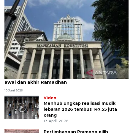
MK uji materi UU Peradilan Agama perihal isbat
awal dan akhir Ramadhan
10 Juni 2026
Video
Menhub ungkap realisasi mudik
lebaran 2026 tembus 147,55 juta
orang
13 April 2026
Pertimbangan Pramono pilih