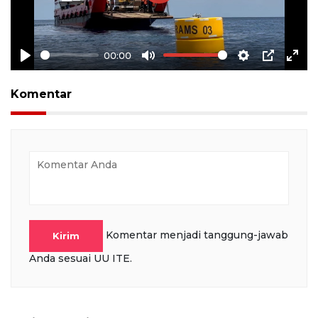
Play
00:00
Play
Mute
Settings
PIP
Ente
full
Komentar
Komentar menjadi tanggung-jawab
Kirim
Anda sesuai UU ITE.