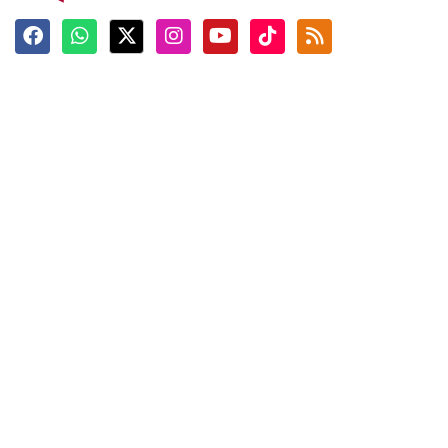
Terkini
Berita
Top News
Ngabuburit
Terpopuler
Hidangan
Foto
Info Mudik
Video
Tokoh
Infografik
Tausiyah
English
Jadwal Imsak
Karkhas
ANTARA News English
Anti Hoaks
Masuk