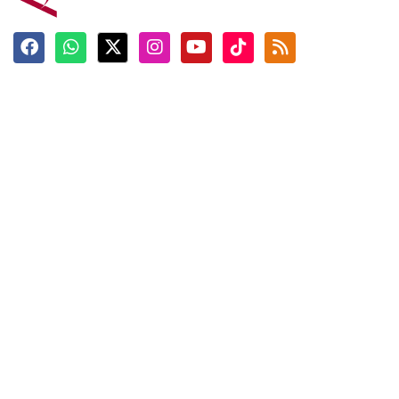
Terkini
Berita
Top News
Ngabuburit
Terpopuler
Hidangan
Foto
Info Mudik
Video
Tokoh
Infografik
Tausiyah
English
Jadwal Imsak
Karkhas
ANTARA News English