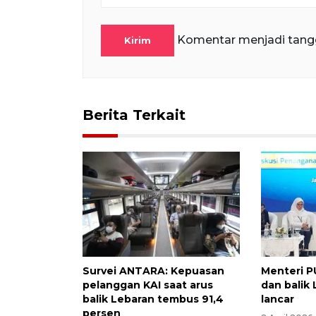
Komentar menjadi tang
Kirim
Berita Terkait
Survei ANTARA: Kepuasan
Menteri P
pelanggan KAI saat arus
dan balik
balik Lebaran tembus 91,4
lancar
persen