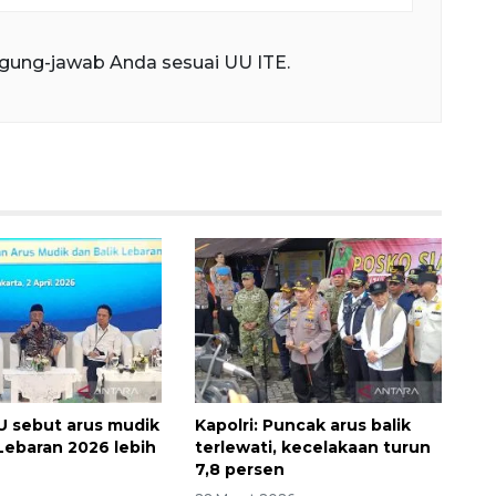
gung-jawab Anda sesuai UU ITE.
U sebut arus mudik
Kapolri: Puncak arus balik
 Lebaran 2026 lebih
terlewati, kecelakaan turun
7,8 persen