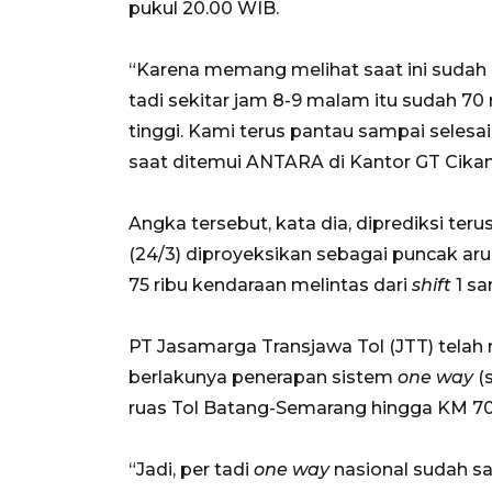
pukul 20.00 WIB.
“Karena memang melihat saat ini sudah na
tadi sekitar jam 8-9 malam itu sudah 7
tinggi. Kami terus pantau sampai selesa
saat ditemui ANTARA di Kantor GT Cika
Angka tersebut, kata dia, diprediksi ter
(24/3) diproyeksikan sebagai puncak arus
75 ribu kendaraan melintas dari
shift
1 s
PT Jasamarga Transjawa Tol (JTT) telah
berlakunya penerapan sistem
one way
(s
ruas Tol Batang-Semarang hingga KM 70
“Jadi, per tadi
one way
nasional sudah s