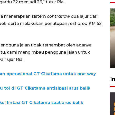
ardu 22 menjadi 26,” tutur Ria.
uga menerapkan sistem
contraflow
dua lajur dari
pek, serta melakukan penutupan
rest area
KM 52
Gabung Persebaya, striker
engguna jalan tidak terhambat oleh adanya
timnas Ramadhan Sananta
a itu, kami mengimbau pengguna jalan untuk
kembali asah naluri
,” ujar Ria.
9 Juli 2026
pan operasional GT Cikatama untuk one way
I
 tol di GT Cikatama antisipasi arus balik
si lintasi GT Cikatama saat arus balik