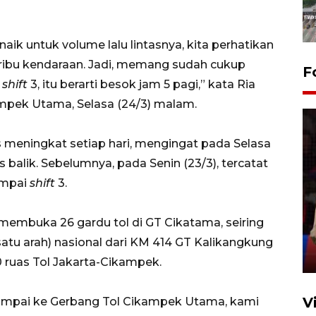
ik untuk volume lalu lintasnya, kita perhatikan
0 ribu kendaraan. Jadi, memang sudah cukup
F
i
shift
3, itu berarti besok jam 5 pagi,” kata Ria
mpek Utama, Selasa (24/3) malam.
us meningkat setiap hari, mengingat pada Selasa
 balik. Sebelumnya, pada Senin (23/3), tercatat
ampai
shift
3.
Lebaran Betawi 2026, ajang
silaturahim masyarakat dan
upaya pelestarian budaya di
 membuka 26 gardu tol di GT Cikatama, seiring
Ibu Kota
atu arah) nasional dari KM 414 GT Kalikangkung
11 April 2026
 ruas Tol Jakarta-Cikampek.
V
ampai ke Gerbang Tol Cikampek Utama, kami