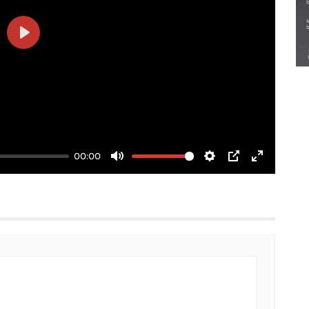
Semarak Lebaran Ketupat di
berbagai daerah
Play
28 Maret 2026
00:00
Mute
Settings
PIP
Enter
fullscree