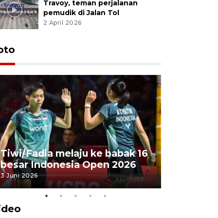
Travoy, teman perjalanan
pemudik di Jalan Tol
2 April 2026
oto
Penyembe
Tiwi/Fadia melaju ke babak 16
milik Pre
besar Indonesia Open 2026
Masjid Ist
3 Juni 2026
28 Mei 2026
ideo