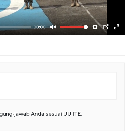
00:00
Mute
Settings
PIP
Enter
fullscree
gung-jawab Anda sesuai UU ITE.