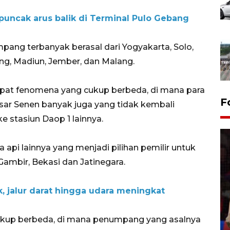
puncak arus balik di Terminal Pulo Gebang
ng terbanyak berasal dari Yogyakarta, Solo,
ng, Madiun, Jember, dan Malang.
apat fenomena yang cukup berbeda, di mana para
F
sar Senen banyak juga yang tidak kembali
e stasiun Daop 1 lainnya.
a api lainnya yang menjadi pilihan pemilir untuk
Gambir, Bekasi dan Jatinegara.
Lebaran Betawi 2026, ajang
k, jalur darat hingga udara meningkat
silaturahim masyarakat dan
upaya pelestarian budaya di
cukup berbeda, di mana penumpang yang asalnya
Ibu Kota