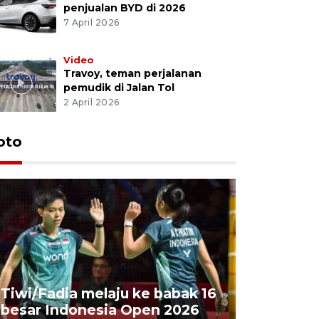
penjualan BYD di 2026
7 April 2026
Video
Travoy, teman perjalanan
pemudik di Jalan Tol
2 April 2026
oto
Penyembe
Tiwi/Fadia melaju ke babak 16
milik Pre
besar Indonesia Open 2026
Masjid Ist