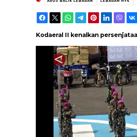
ARUS BALIK LEBARAN
LEBARAN H+4
Kodaeral II kenalkan persenjata