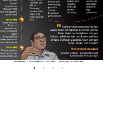
Evakuasi korban kebakaran
Lebaran 
KM Mutiara Sentosa 2
silaturah
3 Agustus 2026
5 April 2026