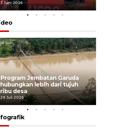
3 Juni 2026
28 Mei 2026
ideo
Program Jembatan Garuda
Pemerint
hubungkan lebih dari tujuh
pembangu
ribu desa
dukung k
29 Juli 2026
29 Juli 2026
nfografik