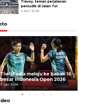
Travoy, teman perjalanan
pemudik di Jalan Tol
2 April 2026
oto
Penyembe
Tiwi/Fadia melaju ke babak 16
milik Pre
besar Indonesia Open 2026
Masjid Ist
3 Juni 2026
28 Mei 2026
ideo