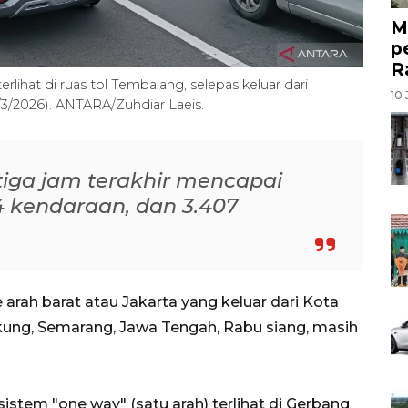
M
p
R
lihat di ruas tol Tembalang, selepas keluar dari
10 
3/2026). ANTARA/Zuhdiar Laeis.
iga jam terakhir mencapai
4 kendaraan, dan 3.407
rah barat atau Jakarta yang keluar dari Kota
kung, Semarang, Jawa Tengah, Rabu siang, masih
tem "one way" (satu arah) terlihat di Gerbang