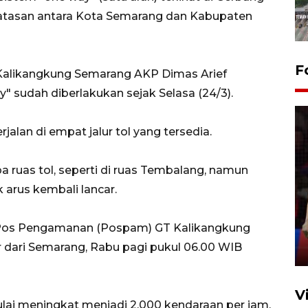
atasan antara Kota Semarang dan Kabupaten
F
alikangkung Semarang AKP Dimas Arief
sudah diberlakukan sejak Selasa (24/3).
jalan di empat jalur tol yang tersedia.
a ruas tol, seperti di ruas Tembalang, namun
Lebaran Betawi 2026, ajang
k arus kembali lancar.
silaturahim masyarakat dan
upaya pelestarian budaya di
i Pos Pengamanan (Pospam) GT Kalikangkung
Ibu Kota
 dari Semarang, Rabu pagi pukul 06.00 WIB
11 April 2026
V
mulai meningkat menjadi 2.000 kendaraan per jam,