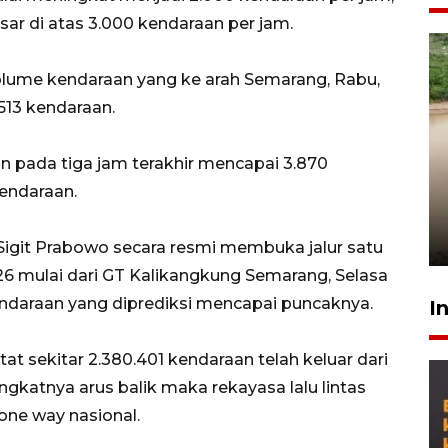
sar di atas 3.000 kendaraan per jam.
lume kendaraan yang ke arah Semarang, Rabu,
513 kendaraan.
n pada tiga jam terakhir mencapai 3.870
Gabung Persebaya, striker
kendaraan.
timnas Ramadhan Sananta
kembali asah naluri
9 Juli 2026
 Sigit Prabowo secara resmi membuka jalur satu
26 mulai dari GT Kalikangkung Semarang, Selasa
endaraan yang diprediksi mencapai puncaknya.
I
t sekitar 2.380.401 kendaraan telah keluar dari
ningkatnya arus balik maka rekayasa lalu lintas
one way nasional.