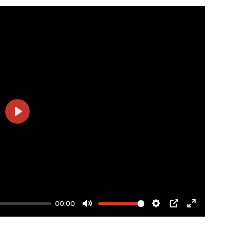
Play
00:00
Mute
Settings
PIP
Enter
fullscree