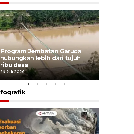
Program Jembatan Garuda
Pemerint
hubungkan lebih dari tujuh
pembangu
ribu desa
dukung k
29 Juli 2026
29 Juli 2026
nfografik