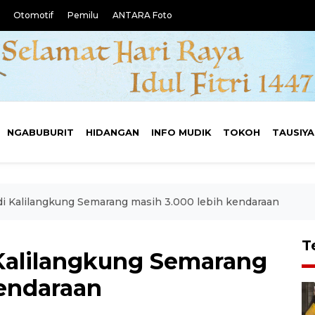
Otomotif
Pemilu
ANTARA Foto
NGABUBURIT
HIDANGAN
INFO MUDIK
TOKOH
TAUSIY
k di Kalilangkung Semarang masih 3.000 lebih kendaraan
T
i Kalilangkung Semarang
kendaraan