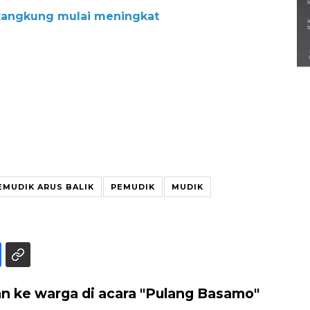
alikangkung mulai meningkat
Semarak Lebaran Ketupat di
berbagai daerah
28 Maret 2026
EMUDIK ARUS BALIK
PEMUDIK
MUDIK
an ke warga di acara "Pulang Basamo"