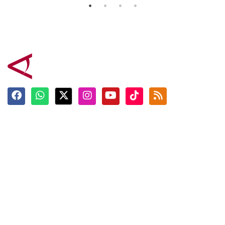
Terkini
Berita
Top News
Ngabuburit
Terpopuler
Hidangan
Foto
Info Mudik
Video
Tokoh
Infografik
Tausiyah