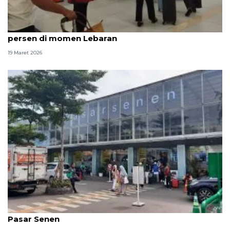
KCIC: Volume harian penumpang Whoosh naik 25
persen di momen Lebaran
19 Maret 2026
23 ribu penumpang kereta berangkat dari Stasiun
Pasar Senen