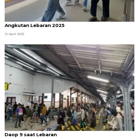
KAI Group layani 29,17 juta pelanggan selama
Angkutan Lebaran 2025
12 April 2025
Sebanyak 409.664 penumpang gunakan kereta di
Daop 9 saat Lebaran