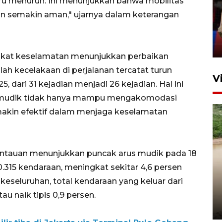
tru menurun. Ini menunjukkan bahwa mobilitas
silaturahim masyarakat dan
dan semakin aman," ujarnya dalam keterangan
upaya pelestarian budaya di
Ibu Kota
11 April 2026
ingkat keselamatan menunjukkan perbaikan
lah kecelakaan di perjalanan tercatat turun
V
, dari 31 kejadian menjadi 26 kejadian. Hal ini
 mudik tidak hanya mampu mengakomodasi
makin efektif dalam menjaga keselamatan
mantauan menunjukkan puncak arus mudik pada 18
0.315 kendaraan, meningkat sekitar 4,6 persen
Gabung Persebaya, striker
eseluruhan, total kendaraan yang keluar dari
timnas Ramadhan Sananta
kembali asah naluri
tau naik tipis 0,9 persen.
9 Juli 2026