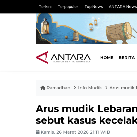
Terkini
Terpopuler
Top News
ANTARA News
HOME
BERITA
Ramadhan
Info Mudik
Arus mudik 
Arus mudik Lebara
sebut kasus kecela
Kamis, 26 Maret 2026 21:11 WIB