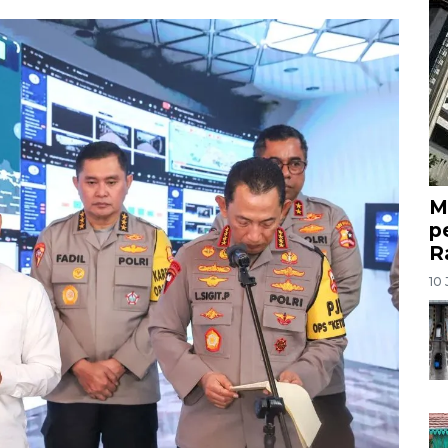
M
p
R
10 