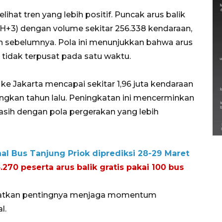
ihat tren yang lebih positif. Puncak arus balik
(H+3) dengan volume sekitar 256.338 kendaraan,
un sebelumnya. Pola ini menunjukkan bahwa arus
n tidak terpusat pada satu waktu.
i ke Jakarta mencapai sekitar 1,96 juta kendaraan
ingkan tahun lalu. Peningkatan ini mencerminkan
Semarak Lebaran Ketupat di
masih dengan pola pergerakan yang lebih
berbagai daerah
28 Maret 2026
nal Bus Tanjung Priok diprediksi 28-29 Maret
0 peserta arus balik gratis pakai 100 bus
atkan pentingnya menjaga momentum
l.