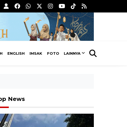
AH
ENGLISH
IMSAK
FOTO
LAINNYA
op News