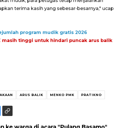
rakat mudik, para petugas tetap menjalankan
pkan terima kasih yang sebesar-besarnya," ucap
sejumlah program mudik gratis 2026
masih tinggi untuk hindari puncak arus balik
LAKAAN
ARUS BALIK
MENKO PMK
PRATIKNO
an ke warga di acara "Pulang Basamo"