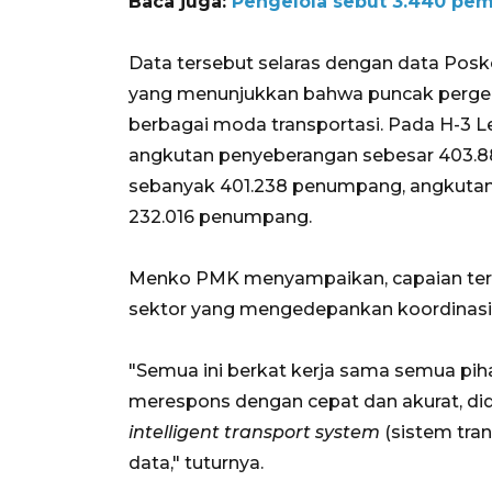
Baca juga:
Pengelola sebut 3.440 pemi
Data tersebut selaras dengan data Pos
yang menunjukkan bahwa puncak pergera
berbagai moda transportasi. Pada H-3 Le
angkutan penyeberangan sebesar 403.88
sebanyak 401.238 penumpang, angkutan 
232.016 penumpang.
Menko PMK menyampaikan, capaian terse
sektor yang mengedepankan koordinasi 
"Semua ini berkat kerja sama semua pih
merespons dengan cepat dan akurat, did
intelligent transport system
(sistem trans
data," tuturnya.