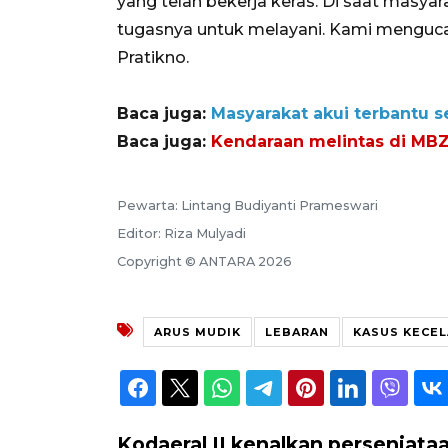
yang telah bekerja keras. Di saat masya
tugasnya untuk melayani. Kami menguca
Pratikno.
Baca juga:
Masyarakat akui terbantu 
Baca juga:
Kendaraan melintas di MBZ 
Pewarta: Lintang Budiyanti Prameswari
Editor: Riza Mulyadi
Copyright © ANTARA 2026
ARUS MUDIK
LEBARAN
KASUS KECE
Kodaeral II kenalkan persenjata