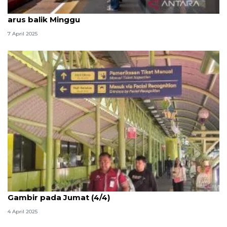
Penumpang Whoosh tembus 23 ribu pada puncak
arus balik Minggu
7 April 2025
Saat arus balik, 16.700 penumpang KA tiba di
Gambir pada Jumat (4/4)
4 April 2025