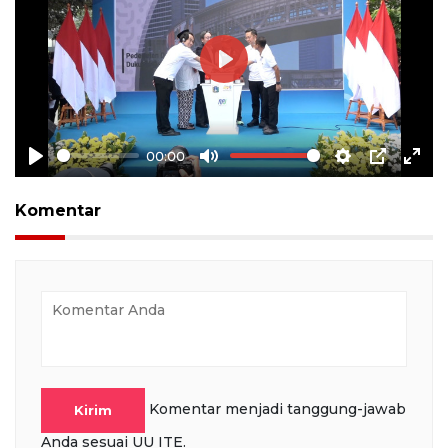
Play
00:00
Play
Mute
Settings
PIP
Ente
full
Komentar
Komentar menjadi tanggung-jawab
Kirim
Anda sesuai UU ITE.