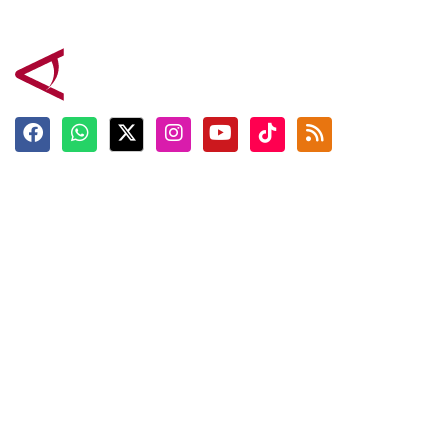
Terkini
Berita
Top News
Ngabuburit
Terpopuler
Hidangan
Foto
Info Mudik
Video
Tokoh
Infografik
Tausiyah
English
Jadwal Imsak