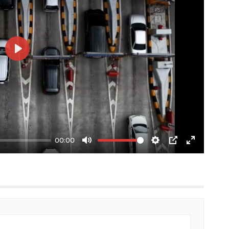
Play
00:00
Mute
Settings
PIP
Enter
fullscree