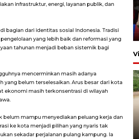
Lebaran Betawi 2026, ajang
 infrastruktur, energi, layanan publik, dan
silaturahim masyarakat dan
upaya pelestarian budaya di
Ibu Kota
 bagian dari identitas sosial Indonesia. Tradisi
11 April 2026
a pengelolaan yang lebih baik dan reformasi yang
rayaan tahunan menjadi beban sistemik bagi
V
gguhnya mencerminkan masih adanya
yang belum terselesaikan. Arus besar dari kota
 ekonomi masih terkonsentrasi di wilayah
Jawa.
Gabung Persebaya, striker
dik belum mampu menyediakan peluang kerja dan
timnas Ramadhan Sananta
si ke kota menjadi pilihan yang nyaris tak
kembali asah naluri
 bukan sekadar perjalanan pulang kampung. Ia
9 Juli 2026