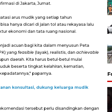
irmasi di Jakarta, Jumat.
tasi arus mudik yang setiap tahun
a hanya dicari di jalan tol atau rekayasa lalu
uktur ekonomi dan tata ruang nasional.
njadi acuan bagi kita dalam menyusun Peta
PK) yang
feasible
(layak), realistis, dan
achievable
upun daerah. Kita harus betul-betul mulai
uk beserta tingkat kelahiran, kematian,
 kepadatannya," paparnya.
F
nan konsultasi, dukung keluarga mudik
rekomendasi tersebut perlu disandingkan dengan