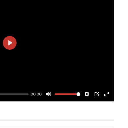
Play
00:00
Mute
Settings
PIP
Enter
fullscree