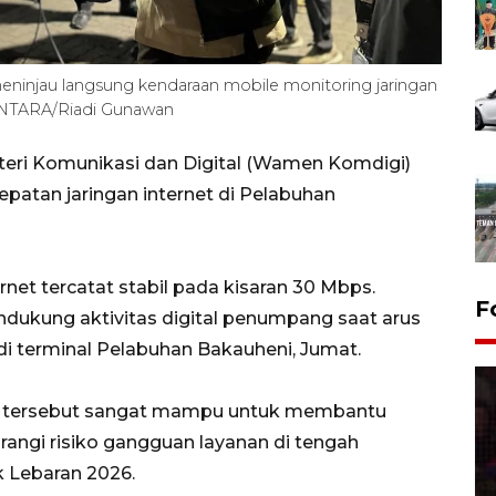
injau langsung kendaraan mobile monitoring jaringan
ANTARA/Riadi Gunawan
eri Komunikasi dan Digital (Wamen Komdigi)
tan jaringan internet di Pelabuhan
net tercatat stabil pada kisaran 30 Mbps.
F
ndukung aktivitas digital penumpang saat arus
i terminal Pelabuhan Bakauheni, Jumat.
net tersebut sangat mampu untuk membantu
angi risiko gangguan layanan di tengah
k Lebaran 2026.
Lebaran Betawi 2026, ajang