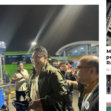
M
p
R
10 