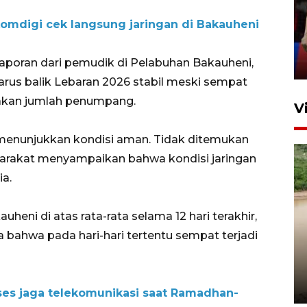
silaturahim masyarakat dan
omdigi cek langsung jaringan di Bakauheni
upaya pelestarian budaya di
Ibu Kota
laporan dari pemudik di Pelabuhan Bakauheni,
11 April 2026
 arus balik Lebaran 2026 stabil meski sempat
jakan jumlah penumpang.
V
menunjukkan kondisi aman. Tidak ditemukan
arakat menyampaikan bahwa kondisi jaringan
ia.
uheni di atas rata-rata selama 12 hari terakhir,
bahwa pada hari-hari tertentu sempat terjadi
Gabung Persebaya, striker
timnas Ramadhan Sananta
kembali asah naluri
9 Juli 2026
ses jaga telekomunikasi saat Ramadhan-