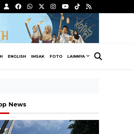
AH
ENGLISH
IMSAK
FOTO
LAINNYA
op News