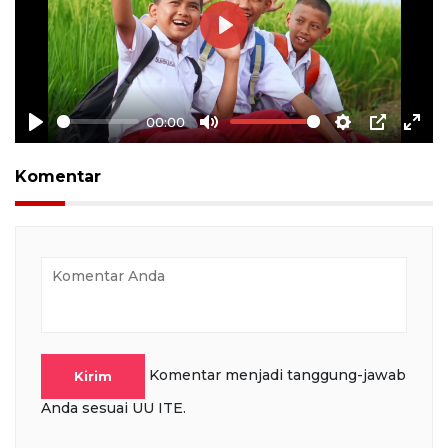
Play
00:00
Play
Mute
Settings
PIP
Ente
full
Komentar
Komentar menjadi tanggung-jawab
Kirim
Anda sesuai UU ITE.