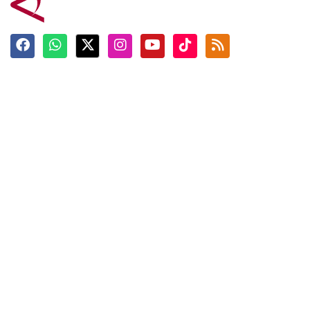
Terkini
Berita
Top News
Ngabuburit
Terpopuler
Hidangan
Foto
Info Mudik
Video
Tokoh
Infografik
Tausiyah
English
Jadwal Imsak
Karkhas
ANTARA News English