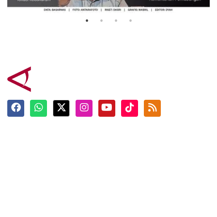
3 Agustus 2026
Terkini
Berita
Top News
Ngabuburit
Terpopuler
Hidangan
Foto
Info Mudik
Video
Tokoh