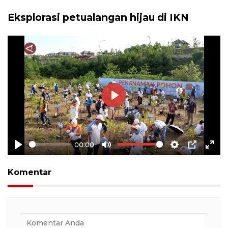
Eksplorasi petualangan hijau di IKN
Play
00:00
Play
Mute
Settings
PIP
Ente
full
Komentar