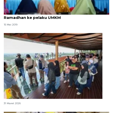
Permodalan nasional madani berbagi berkah
Ramadhan ke pelaku UMKM
15 Mei 2019
352.102 orang kunjungi IKN selama libur Idul Fitri
31 Maret 2026