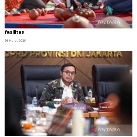
143.126 orang padati IKN seiring lengkapnya
fasilitas
26 Maret 2026
Pelaku UMKM takjil Ramadhan dinilai perlu perkuat