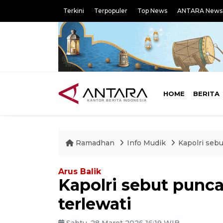
Terkini
Terpopuler
Top News
ANTARA News
HOME
BERITA
Ramadhan
Info Mudik
Kapolri sebu
Arus Balik
Kapolri sebut punca
terlewati