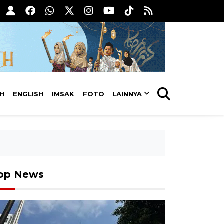
AH
ENGLISH
IMSAK
FOTO
LAINNYA
op News