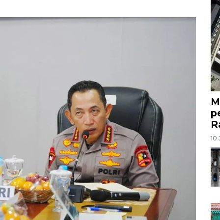
M
p
R
10 