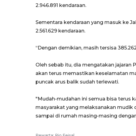
2.946.891 kendaraan.
Sementara kendaraan yang masuk ke Jak
2.561.629 kendaraan.
“Dengan demikian, masih tersisa 385.262
Oleh sebab itu, dia mengatakan jajaran
akan terus memastikan keselamatan ma
puncak arus balik sudah terlewati.
"Mudah-mudahan ini semua bisa terus ka
masyarakat yang melaksanakan mudik da
sampai di rumah masing-masing dengan 
Pewarta: Rio Feisal