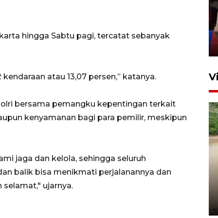
silaturahim masyarakat dan
upaya pelestarian budaya di
Ibu Kota
arta hingga Sabtu pagi, tercatat sebanyak
11 April 2026
V
 kendaraan atau 13,07 persen,” katanya.
 Polri bersama pemangku kepentingan terkait
upun kenyamanan bagi para pemilir, meskipun
mi jaga dan kelola, sehingga seluruh
Gabung Persebaya, striker
n balik bisa menikmati perjalanannya dan
timnas Ramadhan Sananta
selamat," ujarnya.
kembali asah naluri
9 Juli 2026