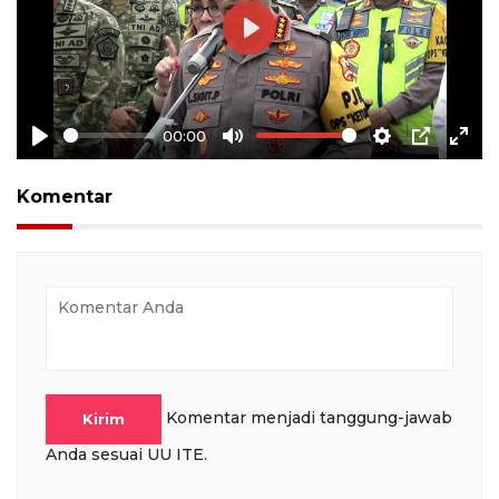
Play
00:00
Play
Mute
Settings
PIP
Ente
full
Komentar
Komentar menjadi tanggung-jawab
Kirim
Anda sesuai UU ITE.