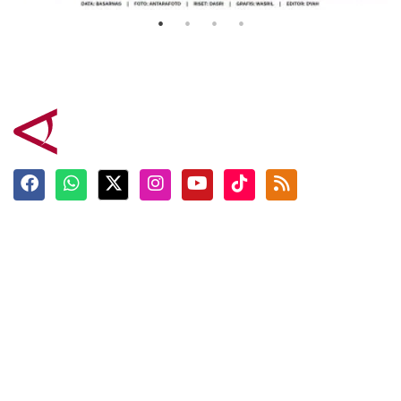
Terkini
Berita
Top News
Ngabuburit
Terpopuler
Hidangan
Foto
Info Mudik
Video
Tokoh
Infografik
Tausiyah