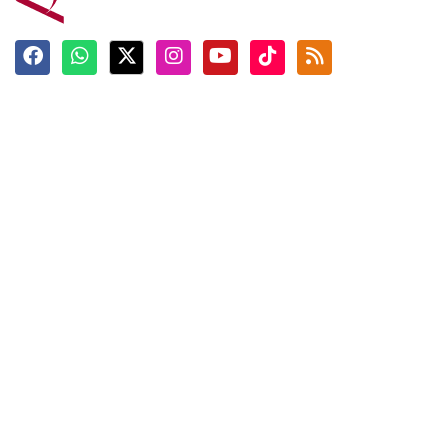
Terkini
Berita
Top News
Ngabuburit
Terpopuler
Hidangan
Foto
Info Mudik
Video
Tokoh
Infografik
Tausiyah
English
Jadwal Imsak
Karkhas
ANTARA News English