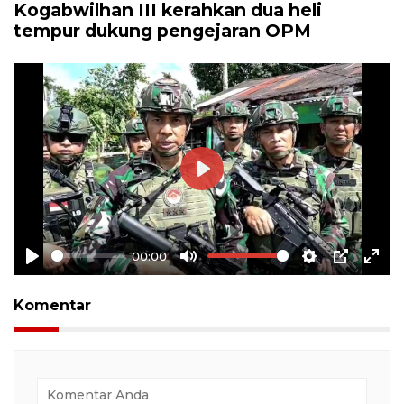
Kogabwilhan III kerahkan dua heli
tempur dukung pengejaran OPM
Play
00:00
Play
Mute
Settings
PIP
Ente
full
Komentar