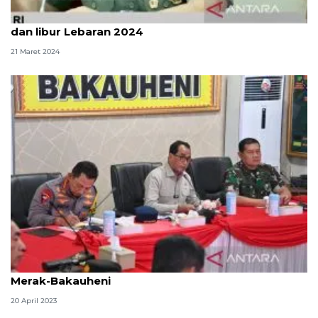
TNI siapkan 67.955 prajurit bantu amankan mudik
dan libur Lebaran 2024
21 Maret 2024
Menhub ungkap sejumlah catatan arus mudik di
Merak-Bakauheni
20 April 2023