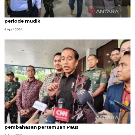
Menhub minta KAI antisipasi dampak cuaca selama
periode mudik
6 April 2024
Kemarin, Jokowi bantah rebut PDIP hingga
pembahasan pertemuan Paus