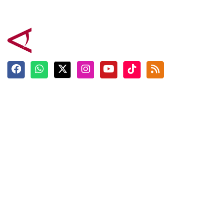
Terkini
Berita
Top News
Ngabuburit
Terpopuler
Hidangan
Foto
Info Mudik
Video
Tokoh
Infografik
Tausiyah
English